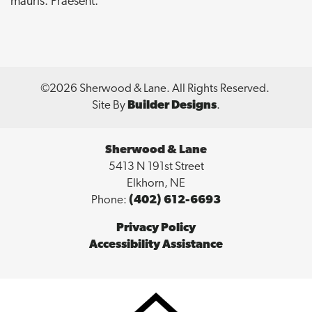
mauris. Praesent.
©
2026
Sherwood & Lane
. All Rights Reserved.
Site By
Builder Designs
.
Sherwood & Lane
5413 N 191st Street
Elkhorn
,
NE
Phone:
(402) 612-6693
Privacy Policy
Accessibility Assistance